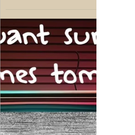
👉 Il est peut être temps d'avoir une site
destiné à être : 📢 VU 📢 CONNU 📢
RECONNU ↗ Renseignez-vous !
contact@comdefab.fr comdefab.fr...