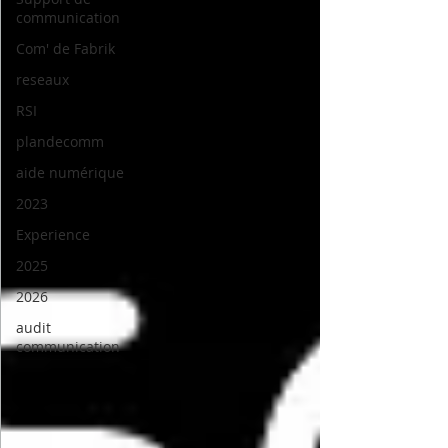
communication
Com' de Fabrik
reseaux
RSI
plandecomm
aide numérique
2023
Experience
2025
2026
audit
communication