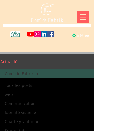
C o m' de F a b r i k
Actualités
Com' de Fabrik
Tous les posts
web
Communication
Identité visuelle
Charte graphique
Support de