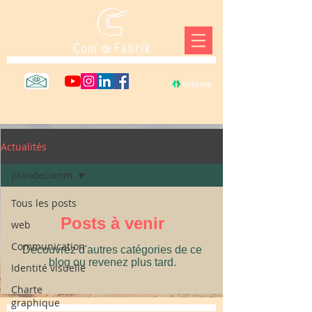
C o m' de F a b r i k
Actualités
plandecomm
Tous les posts
Posts à venir
web
Communication
Découvrez d'autres catégories de ce
blog ou revenez plus tard.
Identité visuelle
Charte
graphique