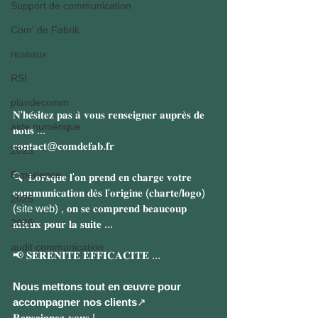
Support de communication
Com' de Fabrik
reseaux
RSI
plandecomm
𝐍'𝐡𝐞́𝐬𝐢𝐭𝐞𝐳 𝐩𝐚𝐬 𝐚̀ 𝐯𝐨𝐮𝐬 𝐫𝐞𝐧𝐬𝐞𝐢𝐠𝐧𝐞𝐫 𝐚𝐮𝐩𝐫𝐞̀𝐬 𝐝𝐞 
aide numérique
𝐧𝐨𝐮𝐬 ...
𝐜𝐨𝐧𝐭𝐚𝐜𝐭@𝐜𝐨𝐦𝐝𝐞𝐟𝐚𝐛.𝐟𝐫
2023
Experience
🔍  𝐋𝐨𝐫𝐬𝐪𝐮𝐞 𝐥'𝐨𝐧 𝐩𝐫𝐞𝐧𝐝 𝐞𝐧 𝐜𝐡𝐚𝐫𝐠𝐞 𝐯𝐨𝐭𝐫𝐞 
𝐜𝐨𝐦𝐦𝐮𝐧𝐢𝐜𝐚𝐭𝐢𝐨𝐧 𝐝𝐞̀𝐬 𝐥'𝐨𝐫𝐢𝐠𝐢𝐧𝐞 (𝐜𝐡𝐚𝐫𝐭𝐞/𝐥𝐨𝐠𝐨)
2025
(site web) , 𝐨𝐧 𝐬𝐞 𝐜𝐨𝐦𝐩𝐫𝐞𝐧𝐝 𝐛𝐞𝐚𝐮𝐜𝐨𝐮𝐩 
2026
𝐦𝐢𝐞𝐮𝐱 𝐩𝐨𝐮𝐫 𝐥𝐚 𝐬𝐮𝐢𝐭𝐞 ...
audit communication
📢 𝐒𝐄𝐑𝐄𝐍𝐈𝐓𝐄 𝐄𝐅𝐅𝐈𝐂𝐀𝐂𝐈𝐓𝐄 ...
Nous mettons tout en œuvre pour 
accompagner nos clients
↗ 
𝐑𝐞𝐧𝐬𝐞𝐢𝐠𝐧𝐞𝐳-𝐯𝐨𝐮𝐬 !