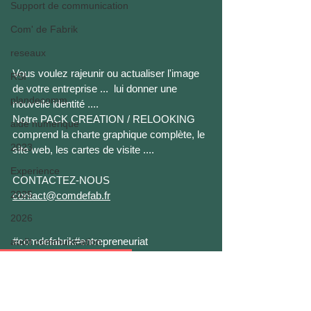
Support de communication
Com' de Fabrik
reseaux
Vous voulez rajeunir ou actualiser l'image 
RSI
de votre entreprise ...  lui donner une 
plandecomm
nouvelle identité ....
Notre PACK CREATION / RELOOKING  
aide numérique
comprend la charte graphique complète, le 
2023
site web, les cartes de visite ....
Experience
CONTACTEZ-NOUS
2025
contact@comdefab.fr
2026
#comdefabrik
#entrepreneuriat
audit communication
COMMUNICATION
SITE WEB
IDENTITE VISUELLE
CHARTE GRAPHIQUE
2023
web
Communication