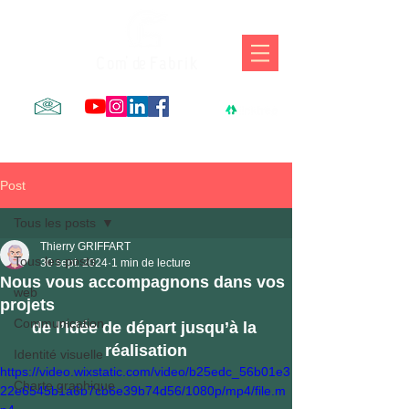
C o m' de F a b r i k
Post
Tous les posts
Thierry GRIFFART
Tous les posts
30 sept. 2024
1 min de lecture
Nous vous accompagnons dans vos
web
projets
Communication
de l’idée de départ jusqu’à la 
réalisation
Identité visuelle
https://video.wixstatic.com/video/b25edc_56b01e3
Charte graphique
22e6545b1a6b7cb6e39b74d56/1080p/mp4/file.m