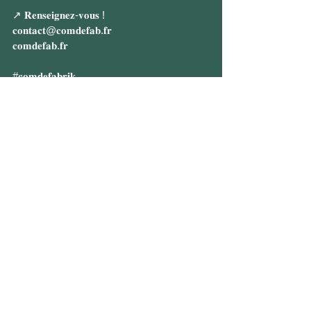
↗ 𝐑𝐞𝐧𝐬𝐞𝐢𝐠𝐧𝐞𝐳-𝐯𝐨𝐮𝐬 !
𝐜𝐨𝐧𝐭𝐚𝐜𝐭@𝐜𝐨𝐦𝐝𝐞𝐟𝐚𝐛.𝐟𝐫
𝐜𝐨𝐦𝐝𝐞𝐟𝐚𝐛.𝐟𝐫
#𝐜𝐨𝐦𝐝𝐞𝐟𝐚𝐛𝐫𝐢𝐤
#𝐞𝐧𝐭𝐫𝐞𝐩𝐫𝐞𝐧𝐞𝐮𝐫𝐢𝐚𝐭
#𝐬𝐢𝐭𝐞𝐰𝐞𝐛
#𝐜𝐡𝐚𝐫𝐭𝐞𝐠𝐫𝐚𝐩𝐡𝐢𝐪𝐮𝐞
#𝐫𝐞
́𝐬𝐞𝐚𝐮𝐱𝐬𝐨𝐜𝐢𝐚𝐮𝐱
SITE WEB
CHARTE GRAPHIQUE
2024
web
Communication
Identité visuelle
©
2026 by com' de fabrik
Informations légales