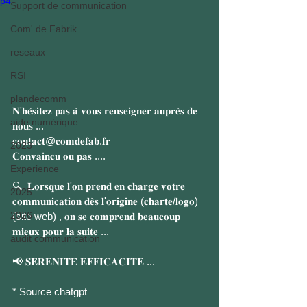
p4
Support de communication
Com' de Fabrik
reseaux
RSI
plandecomm
𝐍'𝐡𝐞́𝐬𝐢𝐭𝐞𝐳 𝐩𝐚𝐬 𝐚̀ 𝐯𝐨𝐮𝐬 𝐫𝐞𝐧𝐬𝐞𝐢𝐠𝐧𝐞𝐫 𝐚𝐮𝐩𝐫𝐞̀𝐬 𝐝𝐞 
aide numérique
𝐧𝐨𝐮𝐬 ...
𝐜𝐨𝐧𝐭𝐚𝐜𝐭@𝐜𝐨𝐦𝐝𝐞𝐟𝐚𝐛.𝐟𝐫
2023
𝐂𝐨𝐧𝐯𝐚𝐢𝐧𝐜𝐮 𝐨𝐮 𝐩𝐚𝐬 ....
Experience
🔍  𝐋𝐨𝐫𝐬𝐪𝐮𝐞 𝐥'𝐨𝐧 𝐩𝐫𝐞𝐧𝐝 𝐞𝐧 𝐜𝐡𝐚𝐫𝐠𝐞 𝐯𝐨𝐭𝐫𝐞 
2025
𝐜𝐨𝐦𝐦𝐮𝐧𝐢𝐜𝐚𝐭𝐢𝐨𝐧 𝐝𝐞̀𝐬 𝐥'𝐨𝐫𝐢𝐠𝐢𝐧𝐞 (𝐜𝐡𝐚𝐫𝐭𝐞/𝐥𝐨𝐠𝐨)
2026
(site web) , 𝐨𝐧 𝐬𝐞 𝐜𝐨𝐦𝐩𝐫𝐞𝐧𝐝 𝐛𝐞𝐚𝐮𝐜𝐨𝐮𝐩 
𝐦𝐢𝐞𝐮𝐱 𝐩𝐨𝐮𝐫 𝐥𝐚 𝐬𝐮𝐢𝐭𝐞 ...
audit communication
📢 𝐒𝐄𝐑𝐄𝐍𝐈𝐓𝐄 𝐄𝐅𝐅𝐈𝐂𝐀𝐂𝐈𝐓𝐄 ...
* Source chatgpt