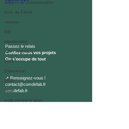
Support de communication
Com' de Fabrik
reseaux
RSI
plandecomm
Passez le relais
aide numérique
Confiez-nous vos projets
On s’occupe de tout
2023
Experience
↗ Renseignez-vous !
2025
contact@comdefab.fr
comdefab.fr
2026
audit communication
#comdefabrik
#entrepreneuriat
COMMUNICATION
COMDEFABRIK
Communication
Com' de Fabrik