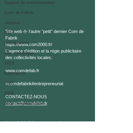
Support de communication
Com' de Fabrik
reseaux
Site web 🖕 l'autre "petit" dernier Com de 
RSI
Fabrik
plandecomm
https://www.com2000.fr/
L'agence d'édition et la régie publicitaire 
aide numérique
des collectivités locales.
2023
www.comdefab.fr
Experience
2025
#comdefabrik
#entrepreneuriat
2026
CONTACTEZ-NOUS
contact@comdefab.fr
audit communication
#comdefabrik
#entrepreneuriat
COMMUNICATION
SITE WEB
COMDEFABRIK