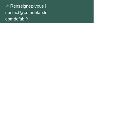
↗ Renseignez-vous !
contact@comdefab.fr
comdefab.fr
#comdefabrik
#entrepreneuriat
COMMUNICATION
SITE WEB
COMDEFABRIK
IDENTITE VISUELLE
Communication
Identité visuelle
Com' de Fabrik
©
2026 by com' de fabrik
Informations légales