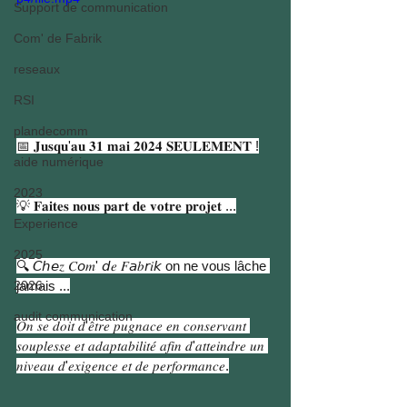
Support de communication
Com' de Fabrik
reseaux
RSI
plandecomm
📅 𝐉𝐮𝐬𝐪𝐮'𝐚𝐮 𝟑𝟏 𝐦𝐚𝐢 𝟐𝟎𝟐𝟒 𝐒𝐄𝐔𝐋𝐄𝐌𝐄𝐍𝐓 !
aide numérique
2023
💡 𝐅𝐚𝐢𝐭𝐞𝐬 𝐧𝐨𝐮𝐬 𝐩𝐚𝐫𝐭 𝐝𝐞 𝐯𝐨𝐭𝐫𝐞 𝐩𝐫𝐨𝐣𝐞𝐭 ...
Experience
2025
🔍 𝘊ℎ𝘦𝑧 𝐶𝘰𝑚' 𝘥𝑒 𝐹𝘢𝑏𝘳𝑖𝘬 on ne vous lâche 
jamais ...
2026
audit communication
𝑂𝑛 𝑠𝑒 𝑑𝑜𝑖𝑡 𝑑'𝑒̂𝑡𝑟𝑒 𝑝𝑢𝑔𝑛𝑎𝑐𝑒 𝑒𝑛 𝑐𝑜𝑛𝑠𝑒𝑟𝑣𝑎𝑛𝑡 
𝑠𝑜𝑢𝑝𝑙𝑒𝑠𝑠𝑒 𝑒𝑡 𝑎𝑑𝑎𝑝𝑡𝑎𝑏𝑖𝑙𝑖𝑡𝑒́ 𝑎𝑓𝑖𝑛 𝑑'𝑎𝑡𝑡𝑒𝑖𝑛𝑑𝑟𝑒 𝑢𝑛 
𝑛𝑖𝑣𝑒𝑎𝑢 𝑑'𝑒𝑥𝑖𝑔𝑒𝑛𝑐𝑒 𝑒𝑡 𝑑𝑒 𝑝𝑒𝑟𝑓𝑜𝑟𝑚𝑎𝑛𝑐𝑒.